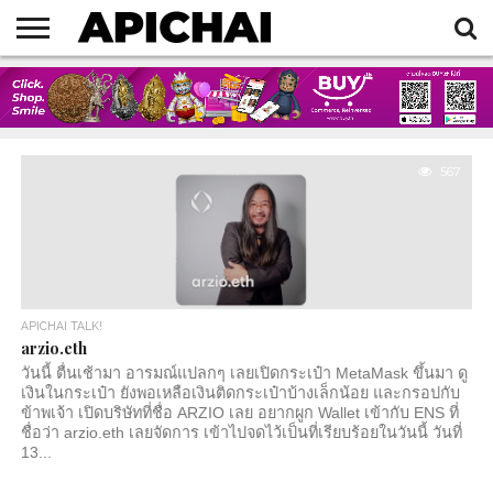
HOME
BLOG
ART
ARTICLES
BELIEVE
EVENTS
MY
MY
NEWS
TECHNOLOGY
TRAVEL
BOOKS
AMULET
567
APICHAI TALK!
arzio.eth
วันนี้ ตื่นเช้ามา อารมณ์แปลกๆ เลยเปิดกระเป๋า MetaMask ขึ้นมา ดู
เงินในกระเป๋า ยังพอเหลือเงินติดกระเป๋าบ้างเล็กน้อย และกรอปกับ
ข้าพเจ้า เปิดบริษัทที่ชื่อ ARZIO เลย อยากผูก Wallet เข้ากับ ENS ที่
ชื่อว่า arzio.eth เลยจัดการ เข้าไปจดไว้เป็นที่เรียบร้อยในวันนี้ วันที่
13...