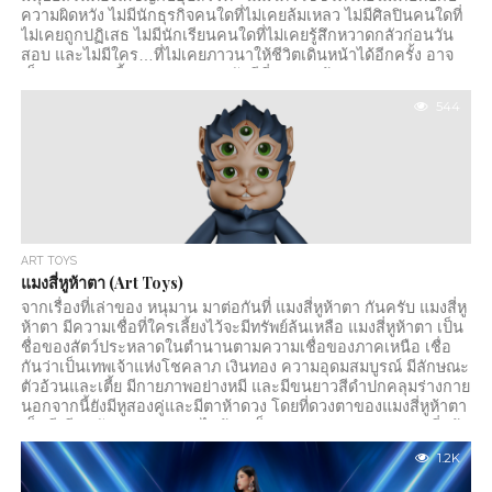
ความผิดหวัง ไม่มีนักธุรกิจคนใดที่ไม่เคยล้มเหลว ไม่มีศิลปินคนใดที่
ไม่เคยถูกปฏิเสธ ไม่มีนักเรียนคนใดที่ไม่เคยรู้สึกหวาดกลัวก่อนวัน
สอบ และไม่มีใคร…ที่ไม่เคยภาวนาให้ชีวิตเดินหน้าได้อีกครั้ง อาจ
เป็นเพราะเหตุนี้เอง ตลอดหลายพันปีที่ผ่านมา ผู้คนจากหลากหลาย
วัฒนธรรมจึงยังคงยกมือขึ้นพนมต่อหน้าองค์เทพพระองค์หนึ่ง ผู้ได้
544
รับการยกย่องว่าเป็น “ผู้เปิดประตูแห่งการเริ่มต้น” พระองค์คือ พระ
พิฆเนศ พระผู้เป็นสัญลักษณ์แห่งปัญญา ความสุขุม ความคิด
สร้างสรรค์ และการก้าวผ่านอุปสรรคด้วยสติ แต่หากเราศึกษาเรื่อง
ราวของพระองค์อย่างลึกซึ้ง จะพบว่าความศักดิ์สิทธิ์ของพระพิฆเนศ
มิได้อยู่เพียงคำอธิษฐาน...
ART TOYS
แมงสี่หูห้าตา (Art Toys)
จากเรื่องที่เล่าของ หนุมาน มาต่อกันที่ แมงสี่หูห้าตา กันครับ แมงสี่หู
ห้าตา มีความเชื่อที่ใครเลี้ยงไว้จะมีทรัพย์ล้นเหลือ แมงสี่หูห้าตา เป็น
ชื่อของสัตว์ประหลาดในตำนานตามความเชื่อของภาคเหนือ เชื่อ
กันว่าเป็นเทพเจ้าแห่งโชคลาภ เงินทอง ความอุดมสมบูรณ์ มีลักษณะ
ตัวอ้วนและเตี้ย มีกายภาพอย่างหมี และมีขนยาวสีดำปกคลุมร่างกาย
นอกจากนี้ยังมีหูสองคู่และมีตาห้าดวง โดยที่ดวงตาของแมงสี่หูห้าตา
เป็นสีเขียว รับประทานถ่านไฟร้อนเป็นอาหาร และมูลของแมงสี่หูห้า
ตานี้เป็นทองคำ อย่างไรก็ดี มิได้ปรากฏว่ามีอุปนิสัยดุร้ายหรืออย่าง
1.2K
อื่นใด อีกความเชื่อหนึ่ง...