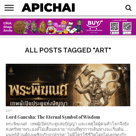
HOME
BLOG
ART
ARTICLES
BELIEVE
EVENTS
MY
MY
NEWS
TECHNOLOGY
TRAVEL
BOOKS
AMULET
ALL POSTS TAGGED "ART"
36
ART
Lord Ganesha: The Eternal Symbol of Wisdom
พระพิฆเนศ : เทพผู้เปิดประตูแห่งปัญญา และเหตุใดผู้คนทั่วโลกจึงยัง
คงศรัทธาพระองค์ไม่เสื่อมคลาย “ก่อนที่ทุกการเดินทางจะเริ่มต้น…
มนุษย์ล้วนต้องเผชิญกับอุปสรรค” ไม่มีใครใช้ชีวิตโดยไม่เคยพบกับ