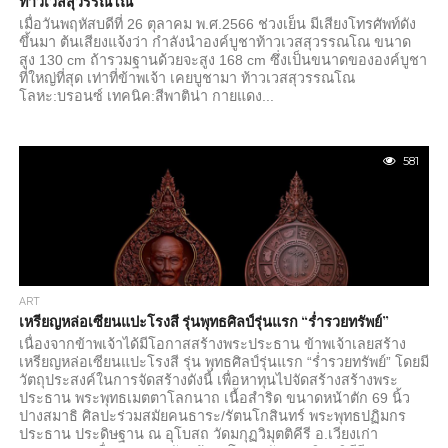
ท้าวเวสสุวรรณโณ
เมื่อวันพฤหัสบดีที่ 26 ตุลาคม พ.ศ.2566 ช่วงเย็น มีเสียงโทรศัพท์ดัง
ขึ้นมา ต้นเสียงแจ้งว่า กำลังนำองค์บูชาท้าวเวสสุวรรณโณ ขนาด
สูง 130 cm ถ้ารวมฐานด้วยจะสูง 168 cm ซึ่งเป็นขนาดขององค์บูชา
ที่ใหญ่ที่สุด เท่าที่ข้าพเจ้า เคยบูชามา ท้าวเวสสุวรรณโณ
โลหะ:บรอนซ์ เทคนิค:สีพาติน่า กายแดง...
581
ART
เหรียญหล่อเซียนแปะโรงสี รุ่นพุทธศิลป์รุ่นแรก “ร่ำรวยทรัพย์”
เนื่องจากข้าพเจ้าได้มีโอกาสสร้างพระประธาน ข้าพเจ้าเลยสร้าง
เหรียญหล่อเซียนแปะโรงสี รุ่น พุทธศิลป์รุ่นแรก “ร่ำรวยทรัพย์” โดยมี
วัตถุประสงค์ในการจัดสร้างดังนี้ เพื่อหาทุนไปจัดสร้างสร้างพระ
ประธาน พระพุทธเมตตาโลกนาถ เนื้อสำริด ขนาดหน้าตัก 69 นิ้ว
ปางสมาธิ ศิลปะร่วมสมัยคนธาระ/รัตนโกสินทร์ พระพุทธปฏิมกร
ประธาน ประดิษฐาน ณ อุโบสถ วัดมกุฏวิมุตติคีรี อ.เวียงเก่า