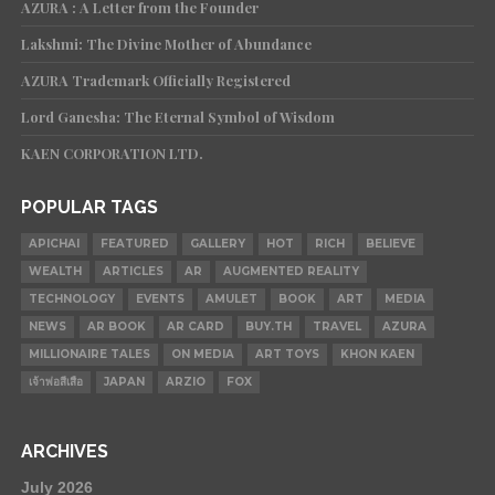
AZURA : A Letter from the Founder
Lakshmi: The Divine Mother of Abundance
AZURA Trademark Officially Registered
Lord Ganesha: The Eternal Symbol of Wisdom
KAEN CORPORATION LTD.
POPULAR TAGS
APICHAI
FEATURED
GALLERY
HOT
RICH
BELIEVE
WEALTH
ARTICLES
AR
AUGMENTED REALITY
TECHNOLOGY
EVENTS
AMULET
BOOK
ART
MEDIA
NEWS
AR BOOK
AR CARD
BUY.TH
TRAVEL
AZURA
MILLIONAIRE TALES
ON MEDIA
ART TOYS
KHON KAEN
เจ้าพ่อสีเสือ
JAPAN
ARZIO
FOX
ARCHIVES
July 2026