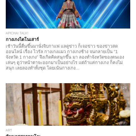
APICHAI TALK!
กางเกงไดโนเสาร์
เช้าวันนี้ตื่นขึ้นมานั่งจิบกาแฟ แลดูข่าว ก็เจอข่าว ของข่าวสด
ออนไลน์ เรื่อง ไวรัล กางเกงแมว กางเกงช้าง จนกลายเป็น “1
จังหวัด 1 กางเกง” จึงเกิดคิดสนุกขึ้น มา ลองทำจังหวัดของตนเอง
เล่นๆ ดูว่าหน้าตาจะออกมาเป็นอย่างไร แต่ถ้าแค่กางเกง ก็คงไม่
สนุก เลยลองทำทั้งชุด โดยเน้นกางเกง...
1.2K
ART