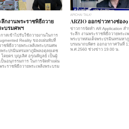
APICHAI TALK!
ระลึกงานพระราชพิธีถวาย
ARZIO ออกข่าวทางช่อง
พระบรมศพฯ
ข่าวการจัดทำ AR Application สำห
ระลึก งานพระราชพิธีถวายพระเ
ีโอกาสเข้าไปรับใช้ถวายงานในการ
พระบาทสมเด็จพระปรมินทรมหาภู
gmented Reality ของแผ่นพับที่
บรมนาถบพิตร ออกอากาศวันที่ 1
ราชพิธีถวายพระเพลิงพระบรมศพ
พ.ศ.2560 ช่วงข่าว 19.00 น.
จพระปรมินทรมหาภูมิพลอดุลยเดช
ดยดร.บุญเลิศ อรุณพิบูลย์ เป็นผู้
เป็นอนุกรรมการ ในการจัดทำแผ่น
านพระราชพิธีถวายพระเพลิงพระบรม
ด็จพระปรมินทรมหาภูมิพลอดุลย
ิตร ซึ่งถือเป็นพระมหามงคลชีวิต
ละครอบครัว โดยข้าพระเจ้าได้นำ
orm ที่ชื่อ ARZIO เข้ามาจัดการ
านตามวันเวลาที่กำหนดไว้ โดยด้าน
รแสดงอัลบัมภาพ และ เสียงขับเสภา
ป็นภาพพระเมรุมาศ 3มิติ...