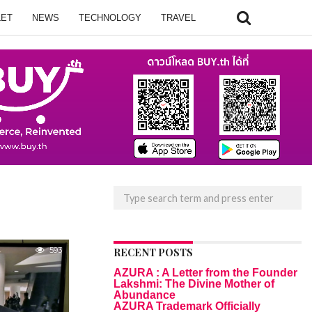
LET
NEWS
TECHNOLOGY
TRAVEL
593
RECENT POSTS
AZURA : A Letter from the Founder
Lakshmi: The Divine Mother of
Abundance
AZURA Trademark Officially