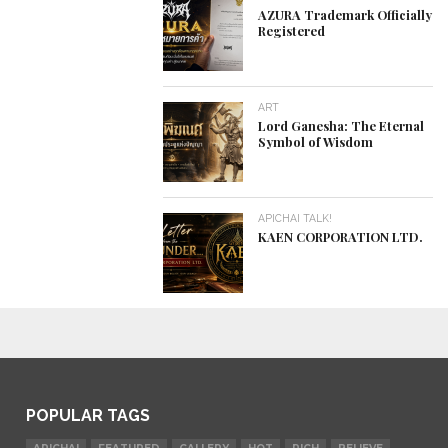
AZURA Trademark Officially
Registered
ART
Lord Ganesha: The Eternal
Symbol of Wisdom
APICHAI TALK!
KAEN CORPORATION LTD.
POPULAR TAGS