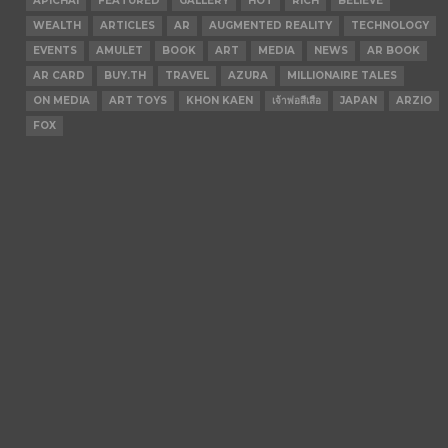
APICHAI
FEATURED
GALLERY
HOT
RICH
BELIEVE
WEALTH
ARTICLES
AR
AUGMENTED REALITY
TECHNOLOGY
EVENTS
AMULET
BOOK
ART
MEDIA
NEWS
AR BOOK
AR CARD
BUY.TH
TRAVEL
AZURA
MILLIONAIRE TALES
ON MEDIA
ART TOYS
KHON KAEN
เจ้าพ่อสีเสือ
JAPAN
ARZIO
FOX