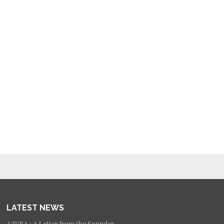
LATEST NEWS
AZURA : A Letter from the Founder