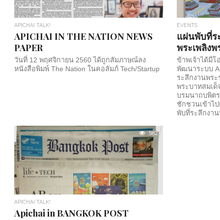
APICHAI TALK!
EVENTS
APICHAI IN THE NATION NEWS
แผ่นพับที่
PAPER
พระเพลิง
วันที่ 12 พฤศจิกายน 2560 ได้ถูกสัมภาษณ์ลง
ข้าพเจ้าได้ม
หนังสือพิมพ์ The Nation ในคอลัมภ์ Tech/Startup
พัฒนาระบบ Au
ระลึกงานพระ
พระบาทสมเด็
บรมนาถบพิตร โ
ชักชวนเข้าไป
พับที่ระลึกง
ศพพระบาทสมเ
เดช บรมนาถบพ
582
ของข้าพเจ้าแ
ระบบ AR Platf
พัฒนาให้ใช้ง
หน้าจะเป็นกา
ส่วนด้านหลังเ
APICHAI TALK!
Apichai in BANGKOK POST