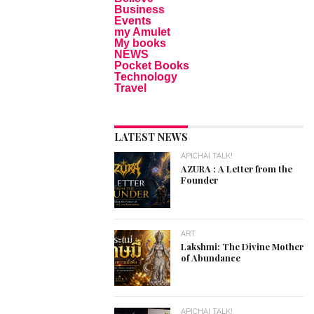
Business
Events
my Amulet
My books
NEWS
Pocket Books
Technology
Travel
LATEST NEWS
APICHAI TALK!
AZURA : A Letter from the
Founder
ART
Lakshmi: The Divine Mother
of Abundance
APICHAI TALK!