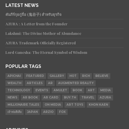
LATEST NEWS
คัมภีร์กุยกู่จื่อ (鬼谷子) สำหรับธุรกิจ
AZURA : A Letter from the Founder
Lakshmi: The Divine Mother of Abundance
AZURA Trademark Officially Registered
Lord Ganesha: The Eternal Symbol of Wisdom
POPULAR TAGS
APICHAI
FEATURED
GALLERY
HOT
RICH
BELIEVE
WEALTH
ARTICLES
AR
AUGMENTED REALITY
TECHNOLOGY
EVENTS
AMULET
BOOK
ART
MEDIA
NEWS
AR BOOK
AR CARD
BUY.TH
TRAVEL
AZURA
MILLIONAIRE TALES
ON MEDIA
ART TOYS
KHON KAEN
เจ้าพ่อสีเสือ
JAPAN
ARZIO
FOX